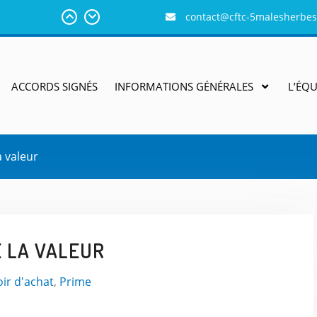
contact@cftc-5malesherbes
 salariés des
ats salariés
s dirigeants
ACCORDS SIGNÉS
INFORMATIONS GÉNÉRALES
L’ÉQU
faites comme
e comportent
a valeur
E LA VALEUR
ir d'achat
,
Prime